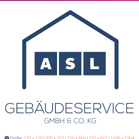
Größe:
150 × 150
|
300 × 267
|
750 × 666
|
750 × 667
|
1536 × 1364