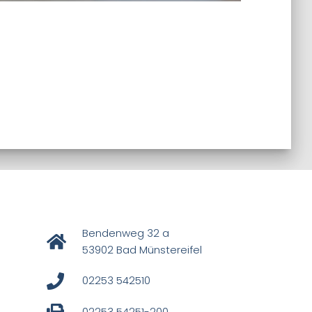
Bendenweg 32 a
53902 Bad Münstereifel
02253 542510
02253 54251-200