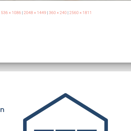
1536 × 1086
|
2048 × 1449
|
360 × 240
|
2560 × 1811
an