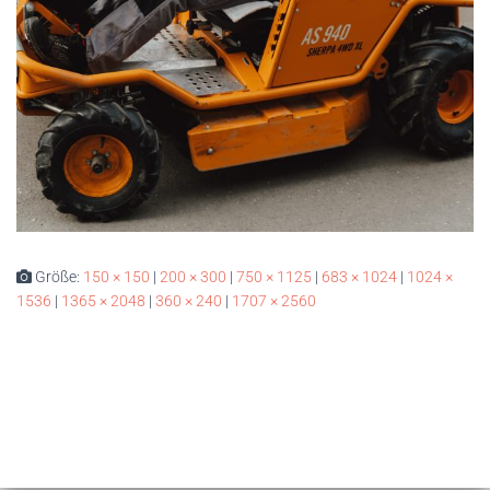
Größe:
150 × 150
|
200 × 300
|
750 × 1125
|
683 × 1024
|
1024 ×
1536
|
1365 × 2048
|
360 × 240
|
1707 × 2560