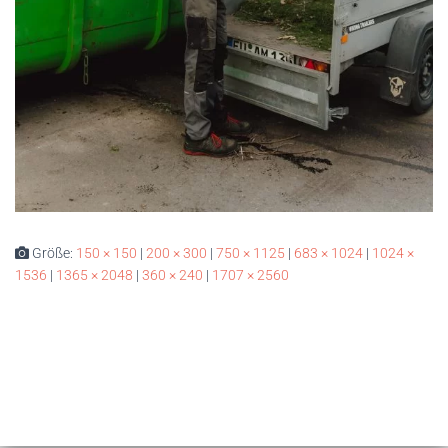
Größe:
150 × 150
|
200 × 300
|
750 × 1125
|
683 × 1024
|
1024 ×
1536
|
1365 × 2048
|
360 × 240
|
1707 × 2560