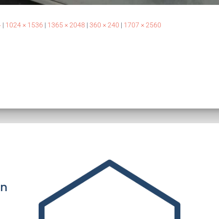
4
|
1024 × 1536
|
1365 × 2048
|
360 × 240
|
1707 × 2560
an