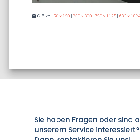
Größe:
150 × 150
|
200 × 300
|
750 × 1125
|
683 × 102
Sie haben Fragen oder sind 
unserem Service interessiert?
Dann kontaktieren Sie uns!