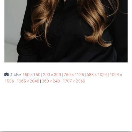
Größe:
150 × 150
|
200 × 300
|
750 × 1125
|
683 × 1024
|
1024 ×
1536
|
1365 × 2048
|
360 × 240
|
1707 × 2560