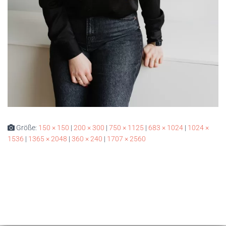
Größe:
150 × 150
|
200 × 300
|
750 × 1125
|
683 × 1024
|
1024 ×
1536
|
1365 × 2048
|
360 × 240
|
1707 × 2560