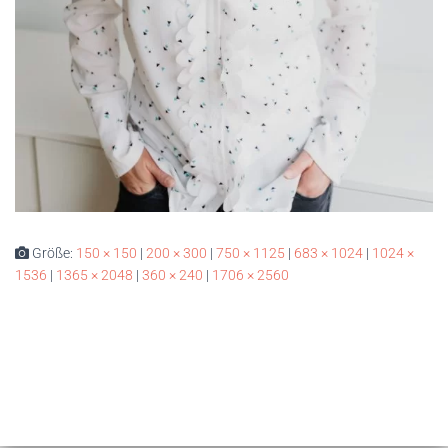
Größe:
150 × 150
|
200 × 300
|
750 × 1125
|
683 × 1024
|
1024 ×
1536
|
1365 × 2048
|
360 × 240
|
1706 × 2560