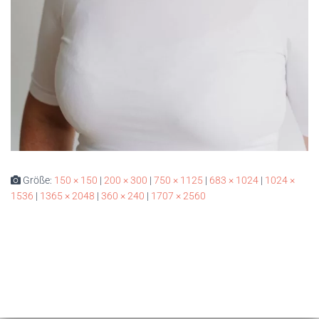
Größe:
150 × 150
|
200 × 300
|
750 × 1125
|
683 × 1024
|
1024 ×
1536
|
1365 × 2048
|
360 × 240
|
1707 × 2560