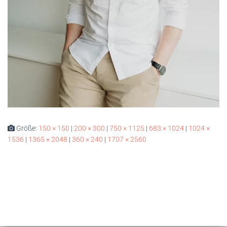
Größe:
150 × 150
|
200 × 300
|
750 × 1125
|
683 × 1024
|
1024 ×
1536
|
1365 × 2048
|
360 × 240
|
1707 × 2560