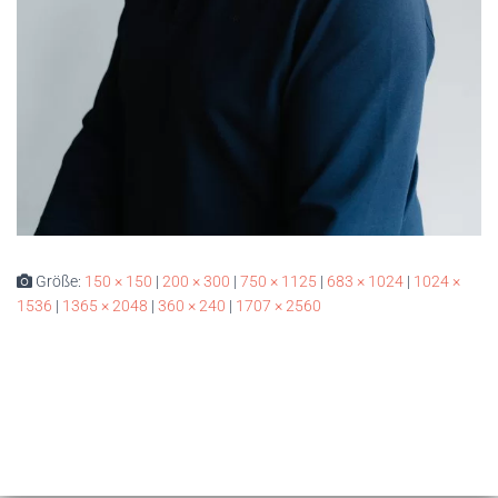
Größe:
150 × 150
|
200 × 300
|
750 × 1125
|
683 × 1024
|
1024 ×
1536
|
1365 × 2048
|
360 × 240
|
1707 × 2560