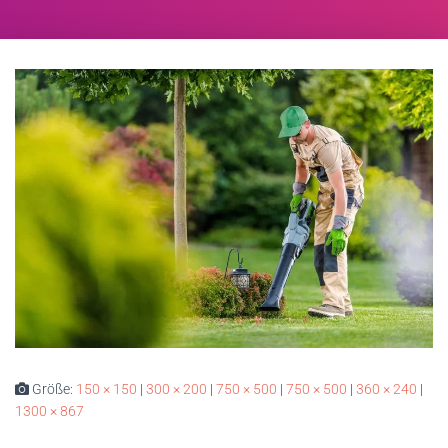
Größe:
150 × 150
|
300 × 200
|
750 × 500
|
750 × 500
|
360 × 240
|
1300 × 867