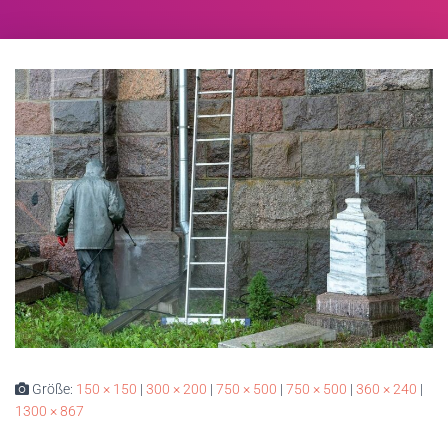
Größe:
150 × 150
|
300 × 200
|
750 × 500
|
750 × 500
|
360 × 240
|
1300 × 867