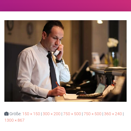
Größe:
150 × 150
|
300 × 200
|
750 × 500
|
750 × 500
|
360 × 240
|
1300 × 867