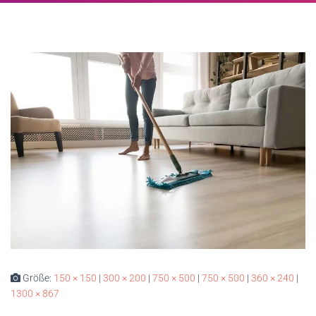
Größe:
150 × 150
|
300 × 200
|
750 × 500
|
750 × 500
|
360 × 240
|
1300 × 867