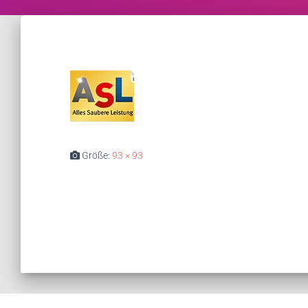
Größe:
93 × 93