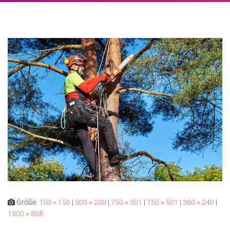
Größe:
150 × 150
|
300 × 200
|
750 × 501
|
750 × 501
|
360 × 240
|
1300 × 868